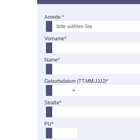
Anrede *
Vorname*
Name*
Geburtsdatum (TT.MM.JJJJ)*
Straße*
Plz*