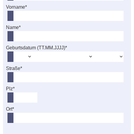
Vorname*
Name*
Geburtsdatum (TT.MM.JJJJ)*
Straße*
Plz*
Ort*